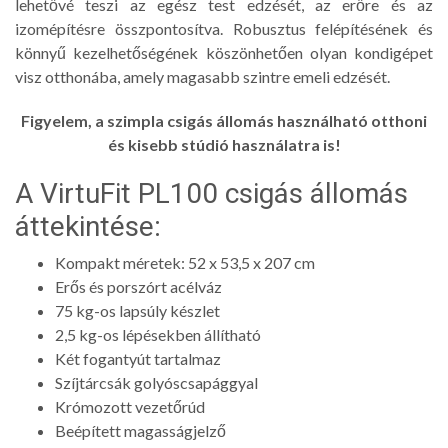
lehetővé teszi az egész test edzését, az erőre és az
izomépítésre összpontosítva. Robusztus felépítésének és
könnyű kezelhetőségének köszönhetően olyan kondigépet
visz otthonába, amely magasabb szintre emeli edzését.
Figyelem, a szimpla csigás állomás használható otthoni
és kisebb stúdió használatra is!
A VirtuFit PL100 csigás állomás
áttekintése:
Kompakt méretek: 52 x 53,5 x 207 cm
Erős és porszórt acélváz
75 kg-os lapsúly készlet
2,5 kg-os lépésekben állítható
Két fogantyút tartalmaz
Szíjtárcsák golyóscsapággyal
Krómozott vezetőrúd
Beépített magasságjelző