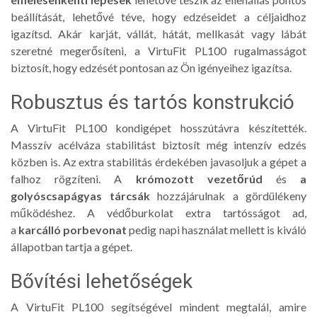
beállítását, lehetővé téve, hogy edzéseidet a céljaidhoz
igazítsd. Akár karját, vállát, hátát, mellkasát vagy lábát
szeretné megerősíteni, a VirtuFit PL100 rugalmasságot
biztosít, hogy edzését pontosan az Ön igényeihez igazítsa.
Robusztus és tartós konstrukció
A VirtuFit PL100 kondigépet hosszútávra készítették.
Masszív acélváza stabilitást biztosít még intenzív edzés
közben is. Az extra stabilitás érdekében javasoljuk a gépet a
falhoz rögzíteni. A
krómozott vezetőrúd
és
a
golyóscsapágyas tárcsák
hozzájárulnak a gördülékeny
működéshez. A védőburkolat extra tartósságot ad,
a
karcálló porbevonat
pedig napi használat mellett is kiváló
állapotban tartja a gépet.
Bővítési lehetőségek
A VirtuFit PL100 segítségével mindent megtalál, amire