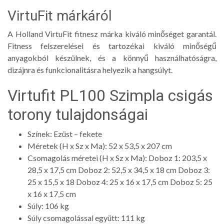
VirtuFit márkáról
A Holland VirtuFit fitnesz márka kiváló minőséget garantál.
Fitness felszerelései és tartozékai kiváló minőségű
anyagokból készülnek, és a könnyű használhatóságra,
dizájnra és funkcionalitásra helyezik a hangsúlyt.
Virtufit PL100 Szimpla csigás
torony tulajdonságai
Színek: Ezüst – fekete
Méretek (H x Sz x Ma): 52 x 53,5 x 207 cm
Csomagolás méretei (H x Sz x Ma): Doboz 1: 203,5 x
28,5 x 17,5 cm Doboz 2: 52,5 x 34,5 x 18 cm Doboz 3:
25 x 15,5 x 18 Doboz 4: 25 x 16 x 17,5 cm Doboz 5: 25
x 16 x 17,5 cm
Súly: 106 kg
Súly csomagolással együtt: 111 kg