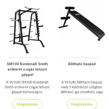
SM100 Kombinált Smith
Állítható haspad
erőkeret csigás lehúzó
géppel
A Virtufit SM100 Kombinált
A Virtufit Állítható haspad,
Smith erőkeret csigás lehúzó
mely 5 különböző szögben
géppel biztonságos,
állítható, így növelheti, vagy
ellenőrzött és irányított
csökkentheti edzési
edzést kínál a Smith
intenzitását
Megtekintés
Megtekintés
rendszernek köszönhetően.