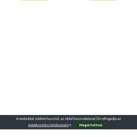
A weboldal sütiket használ, az oldal használatával Ön elfogadja az
Adatkezelési tájékoztató
-t.
Megértettem