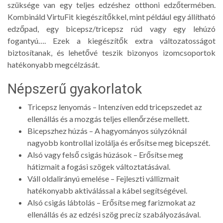
szüksége van egy teljes edzéshez otthoni edzőtermében.
Kombináld VirtuFit kiegészítőkkel, mint például egy állítható
edzőpad, egy bicepsz/tricepsz rúd vagy egy lehúzó
fogantyú…. Ezek a kiegészítők extra változatosságot
biztosítanak, és lehetővé teszik bizonyos izomcsoportok
hatékonyabb megcélzását.
Népszerű gyakorlatok
Tricepsz lenyomás – Intenzíven edd tricepszedet az
ellenállás és a mozgás teljes ellenőrzése mellett.
Bicepszhez húzás – A hagyományos súlyzóknál
nagyobb kontrollal izolálja és erősítse meg bicepszét.
Alsó vagy felső csigás húzások – Erősítse meg
hátizmait a fogási szögek változtatásával.
Váll oldalirányú emelése – Fejleszti vállizmait
hatékonyabb aktiválással a kábel segítségével.
Alsó csigás lábtolás – Erősítse meg farizmokat az
ellenállás és az edzési szög precíz szabályozásával.