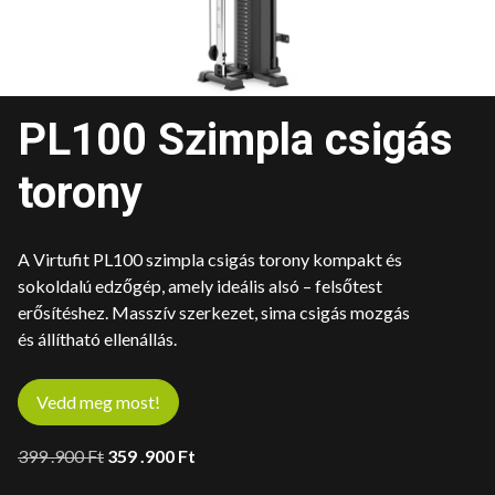
PL100 Szimpla csigás
torony
A Virtufit PL100 szimpla csigás torony kompakt és
sokoldalú edzőgép, amely ideális alsó – felsőtest
erősítéshez. Masszív szerkezet, sima csigás mozgás
és állítható ellenállás.
Vedd meg most!
Original
Current
399 .900
Ft
359 .900
Ft
price
price