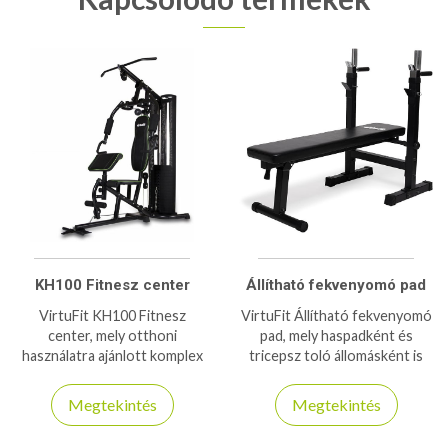
KH100 Fitnesz center
Állítható fekvenyomó pad
VirtuFit KH100 Fitnesz
VirtuFit Állítható fekvenyomó
center, mely otthoni
pad, mely haspadként és
használatra ajánlott komplex
tricepsz toló állomásként is
kondigép 135kg-os
funkcionál, 180kg-os
teherbírással és közel 70kg
teherbírással bír!
Megtekintés
Megtekintés
lapsúllyal