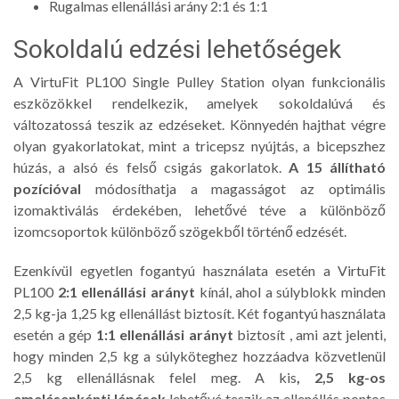
Rugalmas ellenállási arány 2:1 és 1:1
Sokoldalú edzési lehetőségek
A VirtuFit PL100 Single Pulley Station olyan funkcionális
eszközökkel rendelkezik, amelyek sokoldalúvá és
változatossá teszik az edzéseket. Könnyedén hajthat végre
olyan gyakorlatokat, mint a tricepsz nyújtás, a bicepszhez
húzás, a alsó és felső csigás gakorlatok.
A 15 állítható
pozícióval
módosíthatja a magasságot az optimális
izomaktiválás érdekében, lehetővé téve a különböző
izomcsoportok különböző szögekből történő edzését.
Ezenkívül egyetlen fogantyú használata esetén a VirtuFit
PL100
2:1 ellenállási arányt
kínál, ahol a súlyblokk minden
2,5 kg-ja 1,25 kg ellenállást biztosít. Két fogantyú használata
esetén a gép
1:1 ellenállási arányt
biztosít , ami azt jelenti,
hogy minden 2,5 kg a súlyköteghez hozzáadva közvetlenül
2,5 kg ellenállásnak felel meg. A kis
, 2,5 kg-os
emelésenkénti lépések
lehetővé teszik az ellenállás pontos