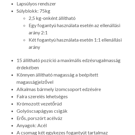
Lapsúlyos rendszer
Súlyblokk: 75kg
2,5 kg-onként állítható
Egy fogantyú használata esetén az ellenállási
arány 2:1
Két fogantyú használata esetén 1:1 ellenállási
arány
15 állítható pozíció a maximális edzésrugalmasság
érdekében
Könnyen állítható magasság a beépített
magasságjelzővel
Alkalmas bármely izomcsoport edzésére
Falra szerelés lehetséges
Krómozott vezetőrúd
Golyóscsapágyas csigák
Erős, porszórt acélváz
Anyagok: Acél
A csomag két egykezes fogantyút tartalmaz