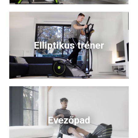
Elliptikus tréner
Evezőpad