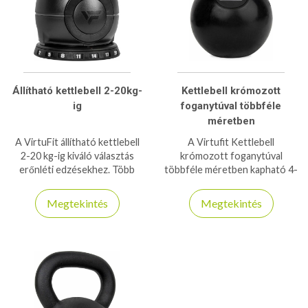
Állítható kettlebell 2-20kg-
Kettlebell krómozott
ig
foganytúval többféle
méretben
A VirtuFit állítható kettlebell
A Virtufit Kettlebell
2-20 kg-ig kiváló választás
krómozott foganytúval
erőnléti edzésekhez. Több
többféle méretben kapható 4-
súlybeállítás, kényelmes fogás,
32kg-os kiszerelésig. Magas
helytakarékos és sokoldalú
minőségű tartós súlyzók
Megtekintés
Megtekintés
kialakítás.