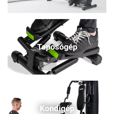
Taposógép
Kondigép