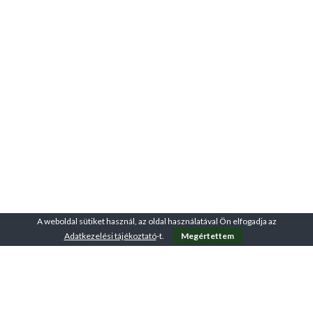
A weboldal sütiket használ, az oldal használatával Ön elfogadja az
Adatkezelési tájékoztató
-t.
Megértettem