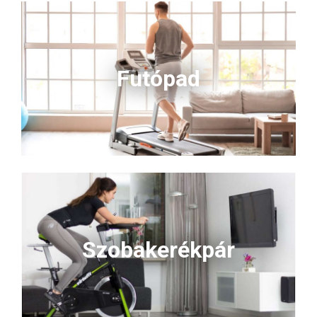
Futópad
Szobakerékpár