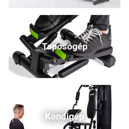
Taposógép
Kondigép