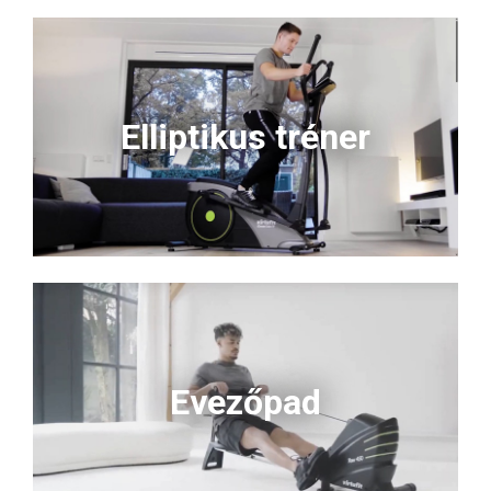
Elliptikus tréner
Evezőpad