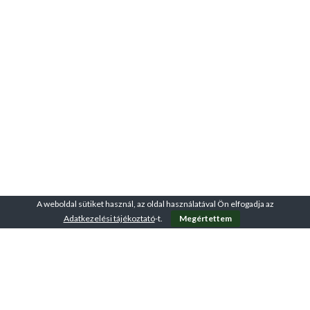
A weboldal sütiket használ, az oldal használatával Ön elfogadja az
Adatkezelési tájékoztató
-t.
Megértettem