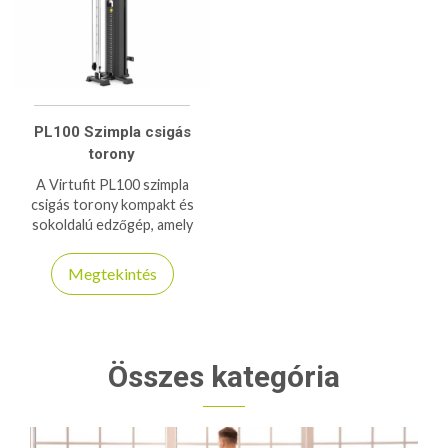
PL100 Szimpla csigás
torony
A Virtufit PL100 szimpla
csigás torony kompakt és
sokoldalú edzőgép, amely
ideális alsó - felsőtest
erősítéshez. Masszív
Megtekintés
szerkezet, sima csigás mozgás
és állítható ellenállás.
Összes kategória