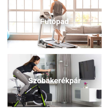
Futópad
Szobakerékpár