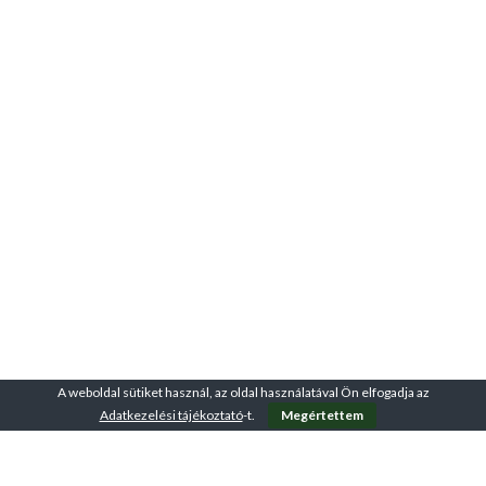
A weboldal sütiket használ, az oldal használatával Ön elfogadja az
Adatkezelési tájékoztató
-t.
Megértettem