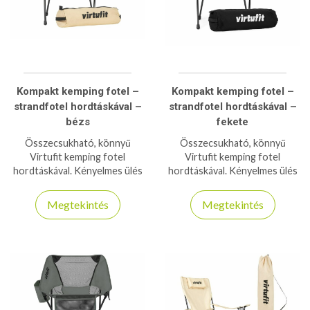
Kompakt kemping fotel –
Kompakt kemping fotel –
strandfotel hordtáskával –
strandfotel hordtáskával –
bézs
fekete
Összecsukható, könnyű
Összecsukható, könnyű
Virtufit kemping fotel
Virtufit kemping fotel
hordtáskával. Kényelmes ülés
hordtáskával. Kényelmes ülés
bárhol: strandon,
bárhol: strandon,
kiránduláson, kempingezés
kiránduláson, kempingezés
Megtekintés
Megtekintés
közben.
közben.