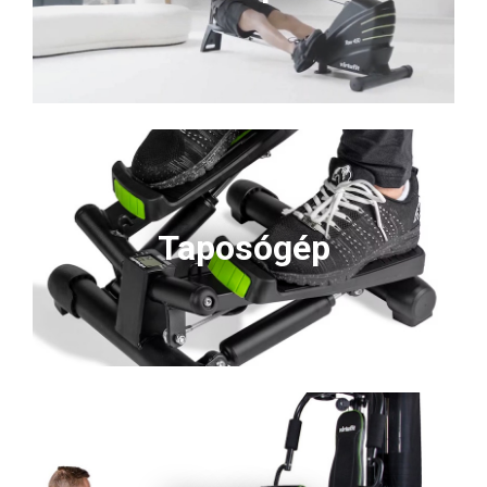
Taposógép