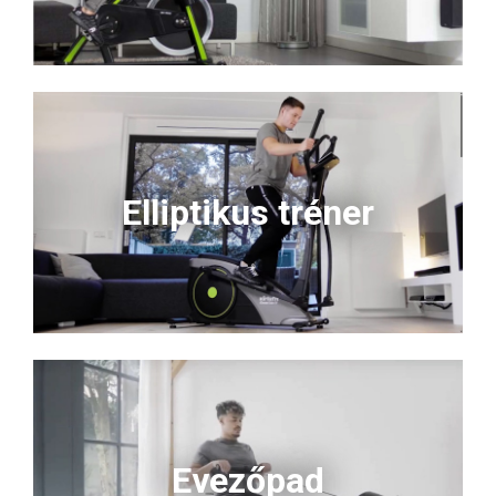
Elliptikus tréner
Evezőpad