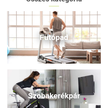
Futópad
Szobakerékpár