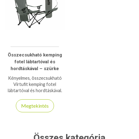
Összecsukható kemping
fotel lábtartóval és
hordtáskával – szürke
Kényelmes, összecsukható
Virtufit kemping fotel
lábtartóval és hordtáskával.
Tökéletes választás
pihenéshez kempingezés vagy
Megtekintés
strandolás közben.
Összes kategória