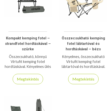
Kompakt kemping fotel –
Összecsukható kemping
strandfotel hordtáskával –
fotel lábtartóval és
szürke
hordtáskával – bézs
Összecsukható, könnyű
Kényelmes, összecsukható
Virtufit kemping fotel
Virtufit kemping fotel
hordtáskával. Kényelmes ülés
lábtartóval és hordtáskával.
bárhol: strandon,
Tökéletes választás
kiránduláson, kempingezés
pihenéshez kempingezés vagy
Megtekintés
Megtekintés
közben.
strandolás közben.