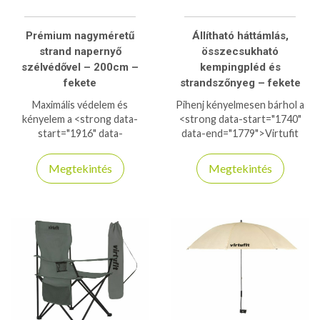
Prémium nagyméretű
Állítható háttámlás,
strand napernyő
összecsukható
szélvédővel – 200cm –
kempingpléd és
fekete
strandszőnyeg – fekete
Maximális védelem és
Pihenj kényelmesen bárhol a
kényelem a <strong data-
<strong data-start="1740"
start="1916" data-
data-end="1779">Virtufit
end="1946">prémium strand
háttámlás
napernyővel</strong>! A 200
strandszőnyeggel</strong>!
Megtekintés
Megtekintés
cm-es méret nagy árnyékot
Az állítható háttámla maximális
biztosít, míg a cipzáras
komfortot biztosít, míg a 166
szélvédő extra stabilitást és
cm-es méret ideális
szellőzést nyújt. Strapabíró
napozáshoz vagy relaxáláshoz.
kialakítás, könnyű szállítás
Könnyen összecsukható és
hordtáskával – ideális
hordozható, így tökéletes
strandhoz, kertbe vagy
választás strandra, parkba
piknikhez. Ha biztos árnyékot
vagy kempingezéshez.
szeretnél minden
Praktikus, kényelmes és
körülmények között, ezt
stílusos – a nyári pihenés
válaszd!
alapdarabja!