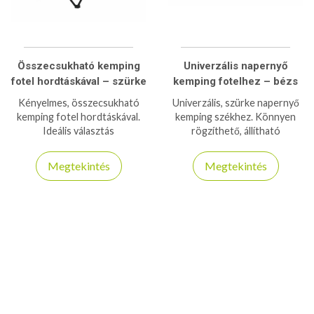
Összecsukható kemping
Univerzális napernyő
fotel hordtáskával – szürke
kemping fotelhez – bézs
Kényelmes, összecsukható
Univerzális, szürke napernyő
kemping fotel hordtáskával.
kemping székhez. Könnyen
Ideális választás
rögzíthető, állítható
kiránduláshoz, horgászathoz,
dőlésszögű árnyékoló a
kempingezéshez vagy
kényelmes, napsütésmentes
Megtekintés
Megtekintés
strandoláshoz.
pihenéshez.