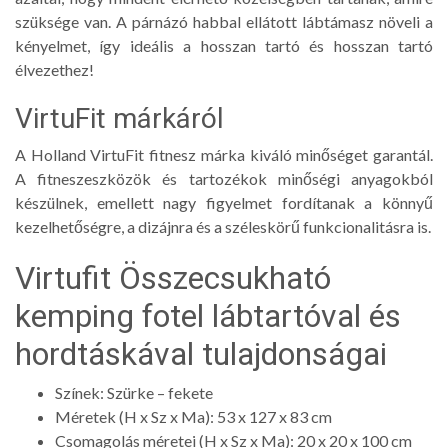
szüksége van. A párnázó habbal ellátott lábtámasz növeli a
kényelmet, így ideális a hosszan tartó és hosszan tartó
élvezethez!
VirtuFit márkáról
A Holland VirtuFit fitnesz márka kiváló minőséget garantál.
A fitneszeszközök és tartozékok minőségi anyagokból
készülnek, emellett nagy figyelmet fordítanak a könnyű
kezelhetőségre, a dizájnra és a széleskörű funkcionalitásra is.
Virtufit Összecsukható
kemping fotel lábtartóval és
hordtáskával tulajdonságai
Színek: Szürke – fekete
Méretek (H x Sz x Ma): 53 x 127 x 83 cm
Csomagolás méretei (H x Sz x Ma): 20 x 20 x 100 cm