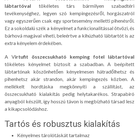
lábtartóval
tökéletes társ bármilyen szabadtéri
tevékenységhez, legyen szó kempingezésről, horgászatról
vagy egyszerűen csak egy sportesemény melletti pihenésről.
Ez a sokoldalú szék a kényelmet a funkcionalitással ötvözi, és
bárhová magával viheti, beleértve a kihúzható lábtartót is az
extra kényelem érdekében.
A V
irtufit összecsukható kemping fotel lábtartóval
tökéletes kényelmet biztosít a szabadban. A beépített
lábtartónak köszönhetően kényelmesen hátradőlhetsz és
pihenhetsz akár strandon, akár kempingezés közben. A
mellékelt hordtáska megkönnyíti a szállítást, az
összecsukható kialakítás pedig helytakarékos. Strapabíró
anyagból készült, így hosszú távon is megbízható társad lesz
a kikapcsolódáshoz.
Tartós és robusztus kialakítás
Kényelmes tárolótáskát tartalmaz