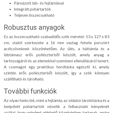
Párnázott láb- és fejtámlával
Integrált pohártartók
Teljesen összecsukható
Robusztus anyagok
Ez az összecsukható szabadidős szék méretei: 53 x 127 x 83
cm, stabil szerkezete a 16 mm vastag fekete porszórt
acélcsöveknek köszönhetően. Az ülés, a háttámla és a
lábtámasz erős poliészterből készült, amely anyag a
tartósságáról és az elemekkel szembeni ellenállásáról ismert.
A csomagot egy praktikus hordtáska egészíti ki, amely
szintén erős poliészterből készült, így a szék könnyen
szállítható és tárolható.
További funkciók
Az olyan funkciók, mint a fejtámla, az oldalsó tárolótáska és a
beépített pohártartók növelik a felhasználó kényelmét
azáltal, hogy mindent elérhető közelségben tartanak, amire