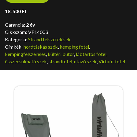
18 .500
Ft
Garancia:
2 év
Cikkszám:
VF14003
Kategória:
Strand felszerelések
Címkék:
hordtáskás szék
,
kemping fotel
,
kempingfelszerelés
,
kültéri bútor
,
lábtartós fotel
,
összecsukható szék
,
strandfotel
,
utazó szék
,
Virtufit fotel