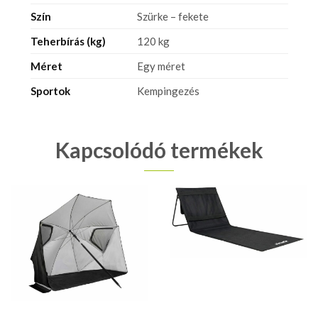
Szín
Szürke – fekete
Teherbírás (kg)
120 kg
Méret
Egy méret
Sportok
Kempingezés
Kapcsolódó termékek