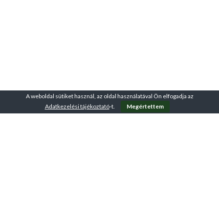
A weboldal sütiket használ, az oldal használatával Ön elfogadja az
Adatkezelési tájékoztató
-t.
Megértettem