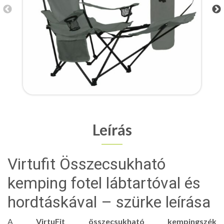
Leírás
Virtufit Összecsukható
kemping fotel lábtartóval és
hordtáskával – szürke leírása
A
VirtuFit összecsukható kempingszék