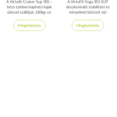
A Virtufit Cruiser Sup 305 –
A VirtuFit Yoga 355 SUP
bézs színben kapható kajak
deszka kiváló stabilitást és
üléssel szállítjuk, 180kg-os
kényelmet biztosít vízi
teherbírásra is képes stabil és
sportokhoz és pihenéshez.
biztonságos deszka!
Tartós, felfújható kialakítás
Megtekintés
Megtekintés
minden szintű evezősnek.