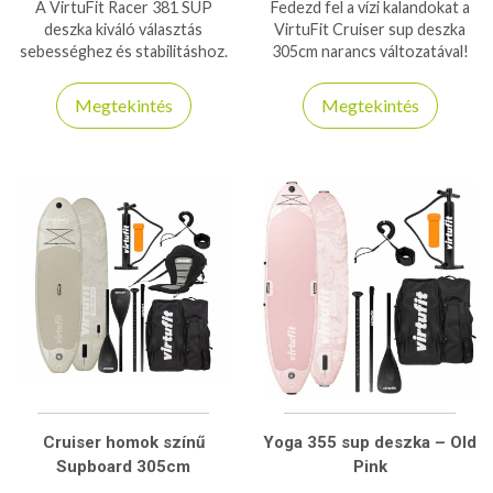
A VirtuFit Racer 381 SUP
Fedezd fel a vízi kalandokat a
deszka kiváló választás
VirtuFit Cruiser sup deszka
sebességhez és stabilitáshoz.
305cm narancs változatával!
Könnyű, tartós kialakítás,
Stabil, 180 kg teherbírású SUP
ideális sportolóknak és hobby
deszka kajaküléssel, teljes
Megtekintés
Megtekintés
suposoknak.
tartozékcsomaggal és könnyű
szállíthatósággal – ideális
választás kezdőknek és
haladóknak egyaránt.
Cruiser homok színű
Yoga 355 sup deszka – Old
Supboard 305cm
Pink