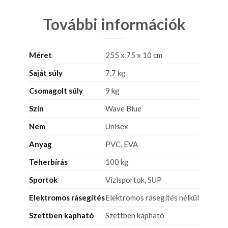
További információk
Méret
255 x 75 x 10 cm
Saját súly
7,7 kg
Csomagolt súly
9 kg
Szín
Wave Blue
Nem
Unisex
Anyag
PVC, EVA
Teherbírás
100 kg
Sportok
Vizisportok, SUP
Elektromos rásegítés
Elektromos rásegítés nélkül
Szettben kapható
Szettben kapható