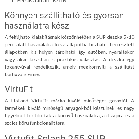
Becsúsztatható uszony
Könnyen szállítható és gyorsan
használatra kész
A felfújható kialakításnak köszönhetően a SUP deszka 5–10
perc alatt használatra kész állapotba hozható. Leeresztett
állapotban kis helyen tárolható, így autóban, nyaraláskor
vagy akár lakásban is praktikus választás. A deszka egy
fogantyúval rendelkezik, amely megkönnyíti a szállítást
bárhová is vinné.
VirtuFit
A Holland VirtuFit márka kiváló minőséget garantál. A
termékek kiváló minőségű anyagokból készülnek, és nagy
figyelmet fordítottak a könnyű használatra, a dizájnra és a
széles körű funkcionalitásra.
Virtufit Splash 255 SUP