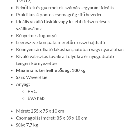
1:2017)
Felnőttek és gyermekek számára egyaránt ideális
Praktikus 4 pontos csomagrögzítő heveder
Ideális vízálló táskák vagy kisebb felszerelések
szállításához
Kényelmes fogantyú
Leeresztve kompakt méretűre összehajtható
Könnyen tárolható lakásban, autóban vagy nyaralóban
Kiváló választás tavakra, folyókra és nyugodtabb
tengeri környezetbe
Maximális terhelhetőség: 100 kg
Szín: Wave Blue
Anyag:
PVC
EVA hab
Méret: 255 x 75 x 10 cm
Csomagolási méret: 85 x 39 x 18 cm
Súly: 7,7 kg