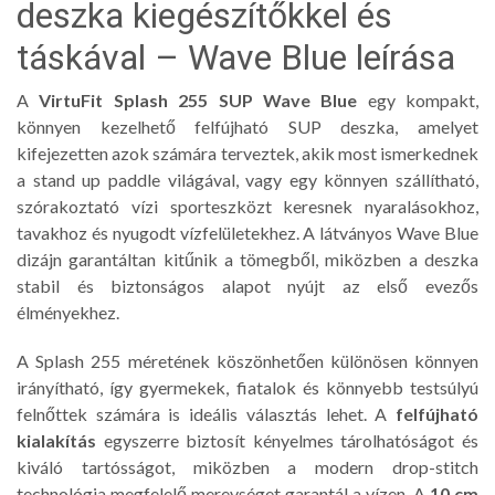
deszka kiegészítőkkel és
táskával – Wave Blue leírása
A
VirtuFit Splash 255 SUP Wave Blue
egy kompakt,
könnyen kezelhető felfújható SUP deszka, amelyet
kifejezetten azok számára terveztek, akik most ismerkednek
a stand up paddle világával, vagy egy könnyen szállítható,
szórakoztató vízi sporteszközt keresnek nyaralásokhoz,
tavakhoz és nyugodt vízfelületekhez. A látványos Wave Blue
dizájn garantáltan kitűnik a tömegből, miközben a deszka
stabil és biztonságos alapot nyújt az első evezős
élményekhez.
A Splash 255 méretének köszönhetően különösen könnyen
irányítható, így gyermekek, fiatalok és könnyebb testsúlyú
felnőttek számára is ideális választás lehet. A
felfújható
kialakítás
egyszerre biztosít kényelmes tárolhatóságot és
kiváló tartósságot, miközben a modern drop-stitch
technológia megfelelő merevséget garantál a vízen. A
10 cm