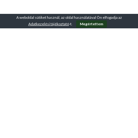
A weboldal sütiket használ, az oldal használatával Ön elfogadja az
Adatkezelési tájékoztató
-t.
Megértettem
A VirtuFit-ről
ÁSZF – Üzletszabályzat