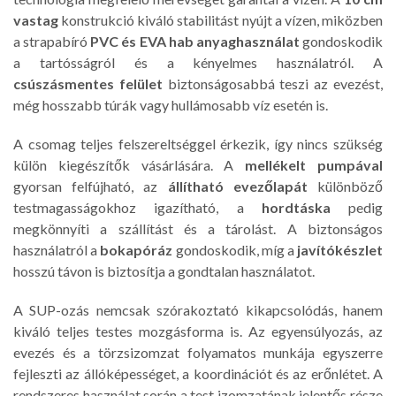
vastag
konstrukció kiváló stabilitást nyújt a vízen, miközben
a strapabíró
PVC és EVA hab anyaghasználat
gondoskodik
a tartósságról és a kényelmes használatról. A
csúszásmentes felület
biztonságosabbá teszi az evezést,
még hosszabb túrák vagy hullámosabb víz esetén is.
A csomag teljes felszereltséggel érkezik, így nincs szükség
külön kiegészítők vásárlására. A
mellékelt pumpával
gyorsan felfújható, az
állítható evezőlapát
különböző
testmagasságokhoz igazítható, a
hordtáska
pedig
megkönnyíti a szállítást és a tárolást. A biztonságos
használatról a
bokapóráz
gondoskodik, míg a
javítókészlet
hosszú távon is biztosítja a gondtalan használatot.
A SUP-ozás nemcsak szórakoztató kikapcsolódás, hanem
kiváló teljes testes mozgásforma is. Az egyensúlyozás, az
evezés és a törzsizomzat folyamatos munkája egyszerre
fejleszti az állóképességet, a koordinációt és az erőnlétet. A
rendszeres használat során a test izomzatának jelentős része